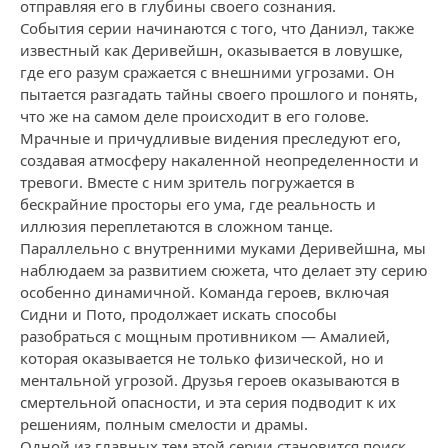
отправляя его в глубины своего сознания.
События серии начинаются с того, что Даниэл, также
известный как Деривейшн, оказывается в ловушке,
где его разум сражается с внешними угрозами. Он
пытается разгадать тайны своего прошлого и понять,
что же на самом деле происходит в его голове.
Мрачные и причудливые видения преследуют его,
создавая атмосферу накаленной неопределенности и
тревоги. Вместе с ним зритель погружается в
бескрайние просторы его ума, где реальность и
иллюзия переплетаются в сложном танце.
Параллельно с внутренними муками Деривейшна, мы
наблюдаем за развитием сюжета, что делает эту серию
особенно динамичной. Команда героев, включая
Сидни и Пото, продолжает искать способы
разобраться с мощным противником — Амалией,
которая оказывается не только физической, но и
ментальной угрозой. Друзья героев оказываются в
смертельной опасности, и эта серия подводит к их
решениям, полным смелости и драмы.
Одной из главных тем этой серии становится поиск